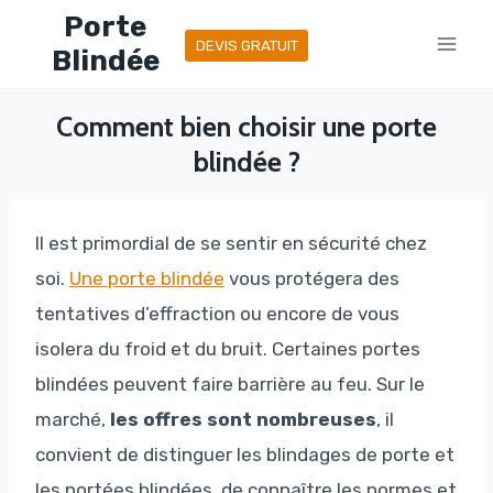
Aller
Porte
DEVIS GRATUIT
au
Blindée
contenu
Comment bien choisir une porte
blindée ?
Il est primordial de se sentir en sécurité chez
soi.
Une porte blindée
vous protégera des
tentatives d’effraction ou encore de vous
isolera du froid et du bruit. Certaines portes
blindées peuvent faire barrière au feu. Sur le
marché,
les offres sont nombreuses
, il
convient de distinguer les blindages de porte et
les portées blindées, de connaître les normes et